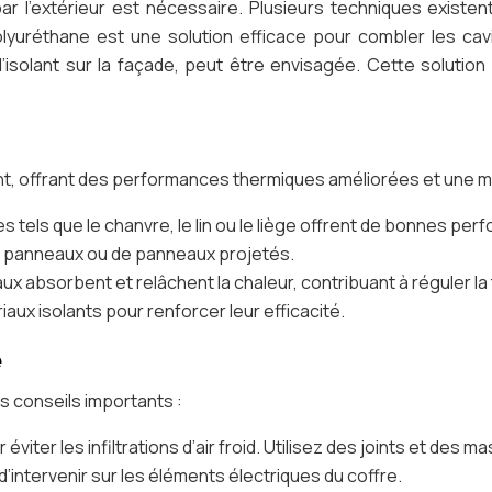
ion par l’extérieur est nécessaire. Plusieurs techniques exis
polyuréthane est une solution efficace pour combler les cav
 d’isolant sur la façade, peut être envisagée. Cette solutio
, offrant des performances thermiques améliorées et une mei
s tels que le chanvre, le lin ou le liège offrent de bonnes 
de panneaux ou de panneaux projetés.
x absorbent et relâchent la chaleur, contribuant à réguler la 
aux isolants pour renforcer leur efficacité.
e
es conseils importants :
r éviter les infiltrations d’air froid. Utilisez des joints et des
’intervenir sur les éléments électriques du coffre.