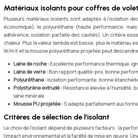
Matériaux isolants pour coffres de volet
Plusieurs matériaux isolants sont adaptés à l’isolation des
économique), le polyuréthane (haute performance, mais m
adhérence, isolation parfaite des cavités). Un critère esse
chaleur. Plus la valeur lambda est basse, plus le matériau e
W/m.K et la mousse polyuréthane projetée peut descendre 
Laine de roche :
Excellente performance thermique, ignif
Laine de verre :
Bon rapport qualité-prix, bonne perform
Polyuréthane :
Isolation performante, bonne étanchéité à
Polystyrène extrudé :
Résistance élevée à l’humidité, 
laine minérale.
Mousse PU projetée :
S’adapte parfaitement aux formes 
Critères de sélection de l’isolant
Le choix de l’isolant dépend de plusieurs facteurs : la perf
l’impact environnemental et la facilité de mise en œuvre. U