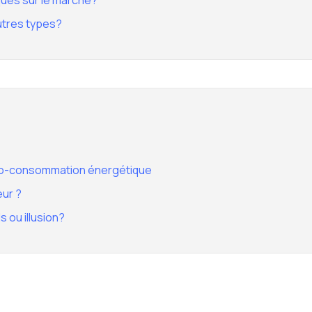
ques sur le marché?
utres types?
auto-consommation énergétique
eur ?
 ou illusion?