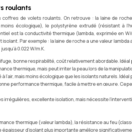
s roulants
 coffres de volets roulants. On retrouve : la laine de roche
oins écologique), le polystyrène extrudé (résistant à l’h
ntiel est la conductivité thermique (lambda, exprimée en W/m
st isolant. Par exemple : la laine de roche a une valeur lambd
jusqu’à 0.022 W/m.K.
uge, bonne respirabilité, coût relativement abordable. Idéal p
ance thermique, mais peut irriter la peau lors de la manipulat
 l’air, mais moins écologique que les isolants naturels. Idéal p
bonne performance thermique, facile à mettre en œuvre. Cepend
irrégulières, excellente isolation, mais nécessite l’intervent
ormance thermique (valeur lambda), la résistance au feu (class
ne épaisseur d’isolant plus importante améliore significative